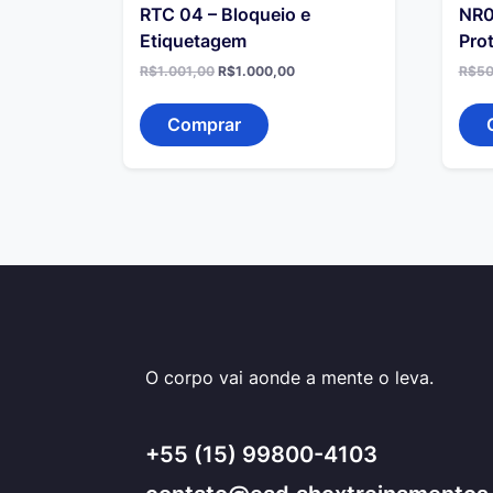
RTC 04 – Bloqueio e
NR0
Etiquetagem
Prot
O
O
R$
1.001,00
R$
1.000,00
R$
50
preço
preço
original
atual
era:
é:
Comprar
R$1.001,00.
R$1.000,00.
O corpo vai aonde a mente o leva.
+55 (15) 99800-4103