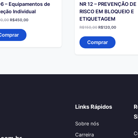
6 – Equipamentos de
NR 12 – PREVENÇÃO DE
eção Individual
RISCO EM BLOQUEIO E
ETIQUETAGEM
O
O
0,00
R$
450,00
preço
preço
O
O
R$
150,00
R$
120,00
original
atual
preço
preço
era:
é:
Comprar
original
atual
R$500,00.
R$450,00.
era:
é:
Comprar
R$150,00.
R$120,00.
Links Rápidos
R
S
Sobre nós
C
Carreira