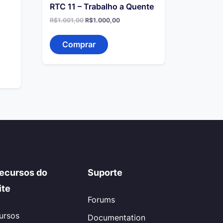
RTC 11 – Trabalho a Quente
O
O
R$
1.001,00
R$
1.000,00
preço
preço
original
atual
era:
é:
Comprar
R$1.001,00.
R$1.000,00.
ecursos do
Suporte
ite
Forums
ursos
Documentation