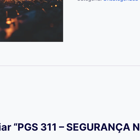
NOS
TRABALHOS
A
QUENTE
quantidade
valiar “PGS 311 – SEGURANÇ