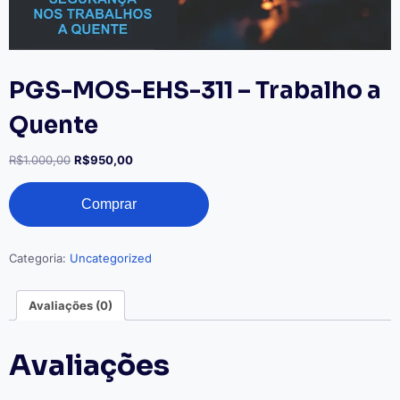
PGS-MOS-EHS-311 – Trabalho a
Quente
O
O
R$
1.000,00
R$
950,00
preço
preço
PGS-
original
atual
Comprar
MOS-
era:
é:
EHS-
R$1.000,00.
R$950,00.
311
–
Categoria:
Uncategorized
Trabalho
a
Avaliações (0)
Quente
quantidade
Avaliações