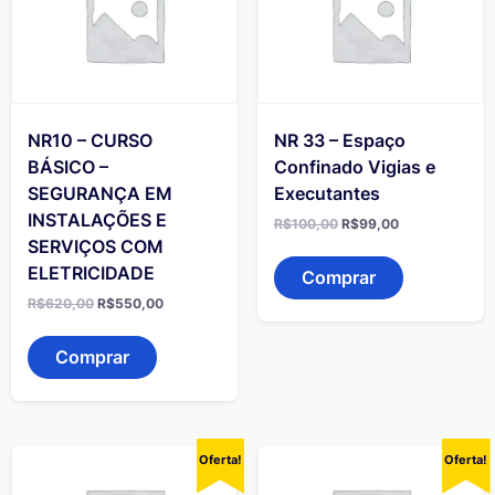
NR10 – CURSO
NR 33 – Espaço
BÁSICO –
Confinado Vigias e
SEGURANÇA EM
Executantes
INSTALAÇÕES E
O
O
R$
100,00
R$
99,00
preço
preço
SERVIÇOS COM
original
atual
ELETRICIDADE
era:
é:
Comprar
R$100,00.
R$99,00.
O
O
R$
620,00
R$
550,00
preço
preço
original
atual
era:
é:
Comprar
R$620,00.
R$550,00.
Oferta!
Oferta!