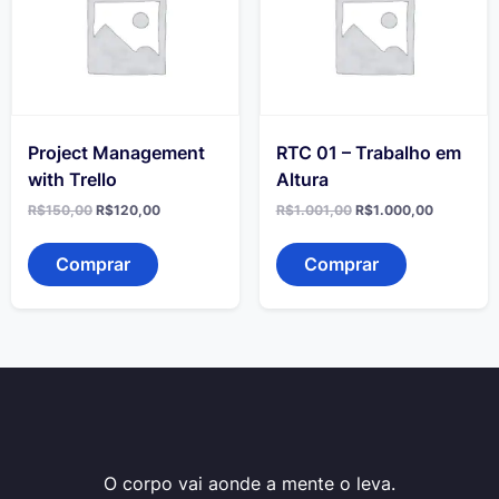
Project Management
RTC 01 – Trabalho em
with Trello
Altura
O
O
O
O
R$
150,00
R$
120,00
R$
1.001,00
R$
1.000,00
preço
preço
preço
preço
original
atual
original
atual
era:
é:
era:
é:
Comprar
Comprar
R$150,00.
R$120,00.
R$1.001,00.
R$1.000,
O corpo vai aonde a mente o leva.