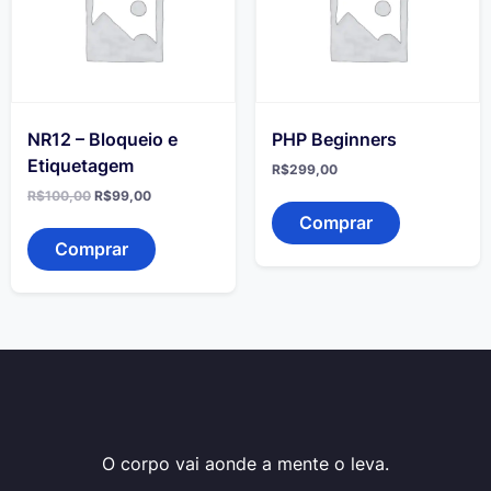
NR12 – Bloqueio e
PHP Beginners
Etiquetagem
R$
299,00
O
O
R$
100,00
R$
99,00
preço
preço
Comprar
original
atual
era:
é:
Comprar
R$100,00.
R$99,00.
O corpo vai aonde a mente o leva.