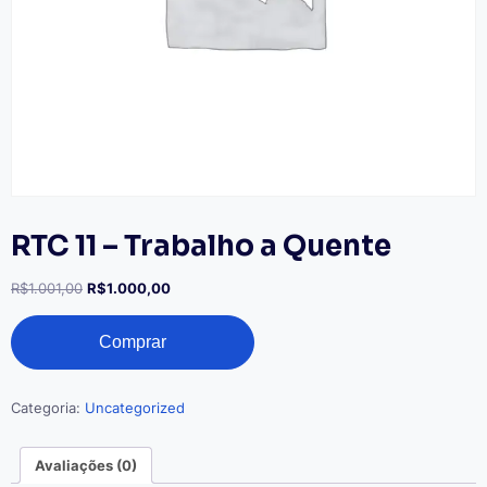
RTC 11 – Trabalho a Quente
O
O
R$
1.001,00
R$
1.000,00
preço
preço
RTC
original
atual
Comprar
11
era:
é:
–
R$1.001,00.
R$1.000,00.
Trabalho
a
Categoria:
Uncategorized
Quente
quantidade
Avaliações (0)