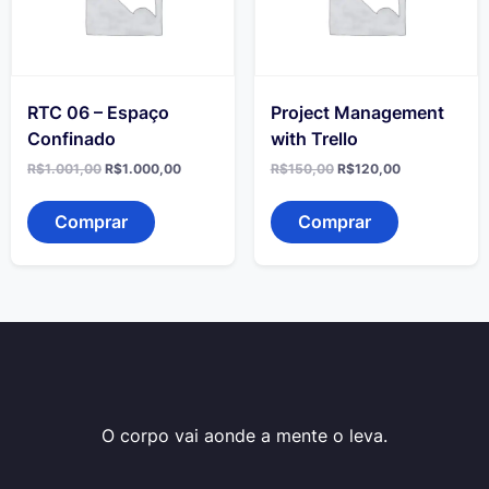
RTC 06 – Espaço
Project Management
Confinado
with Trello
O
O
O
O
R$
1.001,00
R$
1.000,00
R$
150,00
R$
120,00
preço
preço
preço
preço
original
atual
original
atual
era:
é:
era:
é:
Comprar
Comprar
R$1.001,00.
R$1.000,00.
R$150,00.
R$120,00.
O corpo vai aonde a mente o leva.