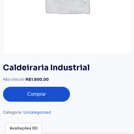
Caldeiraria Industrial
O
O
R$
2.200,00
R$
1.800,00
preço
preço
Caldeiraria
original
atual
Comprar
Industrial
era:
é:
quantidade
R$2.200,00.
R$1.800,00.
Categoria:
Uncategorized
Avaliações (0)