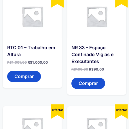
RTC 01 – Trabalho em
NR 33 – Espaço
Altura
Confinado Vigias e
Executantes
O
O
R$
1.001,00
R$
1.000,00
preço
preço
O
O
R$
100,00
R$
99,00
original
atual
preço
preço
era:
é:
Comprar
original
atual
R$1.001,00.
R$1.000,00.
era:
é:
Comprar
R$100,00.
R$99,00.
Oferta!
Oferta!