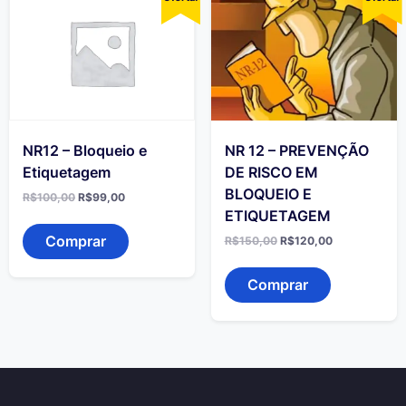
NR12 – Bloqueio e
NR 12 – PREVENÇÃO
Etiquetagem
DE RISCO EM
BLOQUEIO E
O
O
R$
100,00
R$
99,00
preço
preço
ETIQUETAGEM
original
atual
era:
é:
Comprar
O
O
R$
150,00
R$
120,00
R$100,00.
R$99,00.
preço
preço
original
atual
era:
é:
Comprar
R$150,00.
R$120,00.