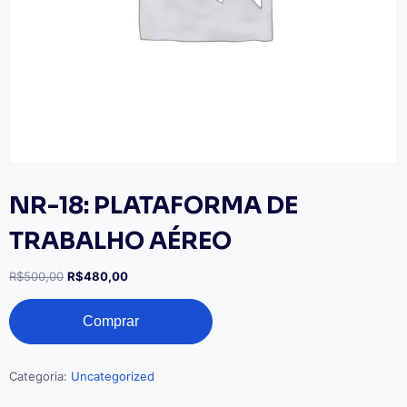
NR-18: PLATAFORMA DE
TRABALHO AÉREO
O
O
R$
500,00
R$
480,00
preço
preço
NR-
original
atual
Comprar
18:
era:
é:
PLATAFORMA
R$500,00.
R$480,00.
DE
TRABALHO
Categoria:
Uncategorized
AÉREO