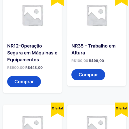
NR12-Operação
NR35 – Trabalho em
Segura em Máquinas e
Altura
Equipamentos
O
O
R$
100,00
R$
99,00
preço
preço
O
O
R$
500,00
R$
448,00
original
atual
preço
preço
era:
é:
Comprar
original
atual
R$100,00.
R$99,00.
era:
é:
Comprar
R$500,00.
R$448,00.
Oferta!
Oferta!