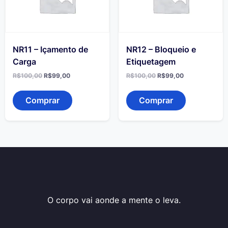
NR11 – Içamento de
NR12 – Bloqueio e
Carga
Etiquetagem
O
O
O
O
R$
100,00
R$
99,00
R$
100,00
R$
99,00
preço
preço
preço
preço
original
atual
original
atual
era:
é:
era:
é:
Comprar
Comprar
R$100,00.
R$99,00.
R$100,00.
R$99,00.
O corpo vai aonde a mente o leva.