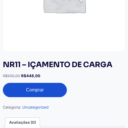
NR11 – IÇAMENTO DE CARGA
O
O
R$
500,00
R$
448,00
preço
preço
NR11
original
atual
Comprar
-
era:
é:
IÇAMENTO
R$500,00.
R$448,00.
DE
CARGA
Categoria:
Uncategorized
quantidade
Avaliações (0)