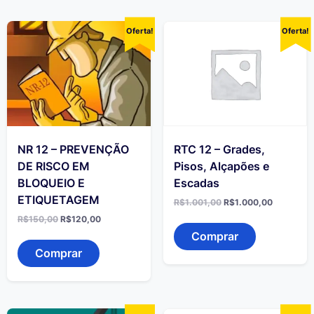
Oferta!
Oferta!
NR 12 – PREVENÇÃO
RTC 12 – Grades,
DE RISCO EM
Pisos, Alçapões e
BLOQUEIO E
Escadas
ETIQUETAGEM
O
O
R$
1.001,00
R$
1.000,00
preço
preço
O
O
R$
150,00
R$
120,00
original
atual
preço
preço
era:
é:
Comprar
original
atual
R$1.001,00.
R$1.000,
era:
é:
Comprar
R$150,00.
R$120,00.