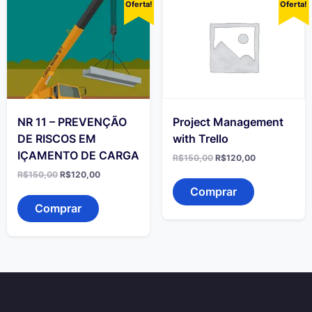
Oferta!
Oferta!
NR 11 – PREVENÇÃO
Project Management
DE RISCOS EM
with Trello
IÇAMENTO DE CARGA
O
O
R$
150,00
R$
120,00
preço
preço
O
O
R$
150,00
R$
120,00
original
atual
preço
preço
era:
é:
Comprar
original
atual
R$150,00.
R$120,00.
era:
é:
Comprar
R$150,00.
R$120,00.