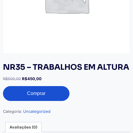
NR35 – TRABALHOS EM ALTURA
O
O
R$
500,00
R$
450,00
preço
preço
NR35
original
atual
Comprar
-
era:
é:
TRABALHOS
R$500,00.
R$450,00.
EM
ALTURA
Categoria:
Uncategorized
quantidade
Avaliações (0)