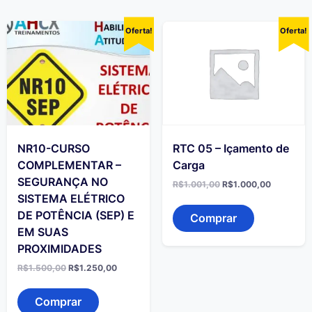
Oferta!
Oferta!
NR10-CURSO
RTC 05 – Içamento de
COMPLEMENTAR –
Carga
SEGURANÇA NO
O
O
R$
1.001,00
R$
1.000,00
preço
preço
SISTEMA ELÉTRICO
original
atual
DE POTÊNCIA (SEP) E
era:
é:
Comprar
R$1.001,00.
R$1.000,
EM SUAS
PROXIMIDADES
O
O
R$
1.500,00
R$
1.250,00
preço
preço
original
atual
era:
é:
Comprar
R$1.500,00.
R$1.250,00.